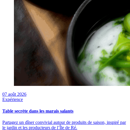
07
août 2026
Expérience
Table secrète dans les marais salants
Partagez un dîner convivial autour de produits de saison, inspiré par
le jardin et les producteurs de l’Île de Ré.