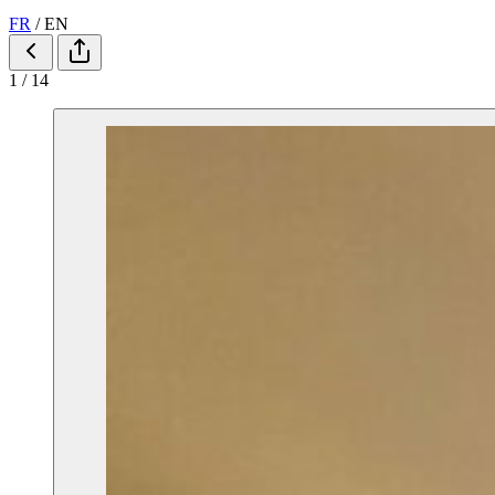
FR
/
EN
1 / 14