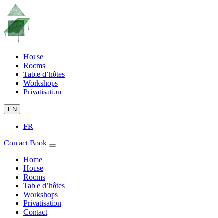
House
Rooms
Table d’hôtes
Workshops
Privatisation
EN
FR
Contact
Book
Home
House
Rooms
Table d’hôtes
Workshops
Privatisation
Contact